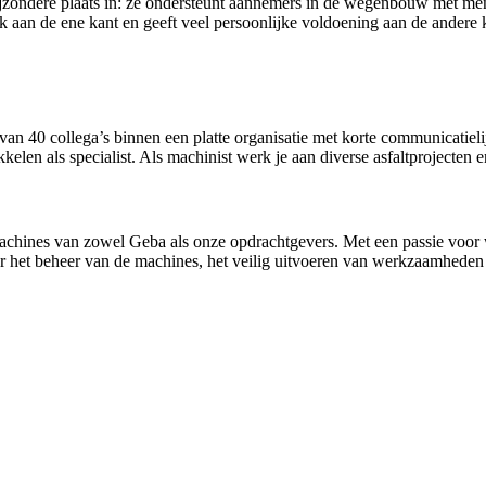
zondere plaats in: ze ondersteunt aannemers in de wegenbouw met mense
 aan de ene kant en geeft veel persoonlijke voldoening aan de andere ka
 van 40 collega’s binnen een platte organisatie met korte communicatie
len als specialist. Als machinist werk je aan diverse asfaltprojecten e
machines van zowel Geba als onze opdrachtgevers. Met een passie voor 
oor het beheer van de machines, het veilig uitvoeren van werkzaamhede