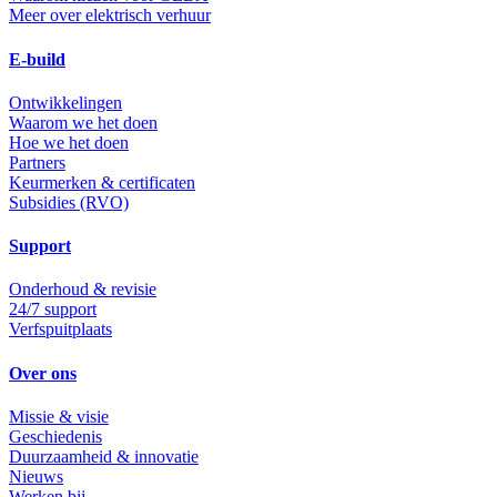
Meer over elektrisch verhuur
E-build
Ontwikkelingen
Waarom we het doen
Hoe we het doen
Partners
Keurmerken & certificaten
Subsidies (RVO)
Support
Onderhoud & revisie
24/7 support
Verfspuitplaats
Over ons
Missie & visie
Geschiedenis
Duurzaamheid & innovatie
Nieuws
Werken bij