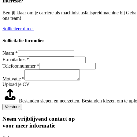
Interesse?
Ben jij klaar om je carrière als machinist asfaltspreidmachine bij Ge
ons team!
Solliciteer direct
Sollicitatie formulier
Naam
*
E-mailadres
*
Telefoonnummer
*
Motivatie
*
Upload je CV
Bestanden slepen en neerzetten,
Bestanden kiezen om te upl
Verstuur
Neem vrijblijvend contact op
voor meer informatie