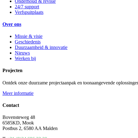
Onderhoud & revisie
24/7 support
Verfspuitplaats
Over ons
Missie & visie
Geschiedenis
Duurzaamheid & innovatie
Nieuws
Werken bij
Projecten
Ontdek onze duurzame projectaanpak en toonaangevende oplossinge
Meer informatie
Contact
Bovensteweg 48
6585KD, Mook
Postbus 2, 6580 AA Malden