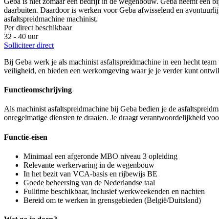
Geba is niet zomaar een bedrijf in de wegenbouw. Geba neemt een bij
daarbuiten. Daardoor is werken voor Geba afwisselend en avontuurlijk
asfaltspreidmachine machinist.
Per direct beschikbaar
32 - 40 uur
Solliciteer direct
Bij Geba werk je als machinist asfaltspreidmachine in een hecht team
veiligheid, en bieden een werkomgeving waar je je verder kunt ontwikke
Functieomschrijving
Als machinist asfaltspreidmachine bij Geba bedien je de asfaltspreid
onregelmatige diensten te draaien. Je draagt verantwoordelijkheid v
Functie-eisen
Minimaal een afgeronde MBO niveau 3 opleiding
Relevante werkervaring in de wegenbouw
In het bezit van VCA-basis en rijbewijs BE
Goede beheersing van de Nederlandse taal
Fulltime beschikbaar, inclusief werkweekenden en nachten
Bereid om te werken in grensgebieden (België/Duitsland)