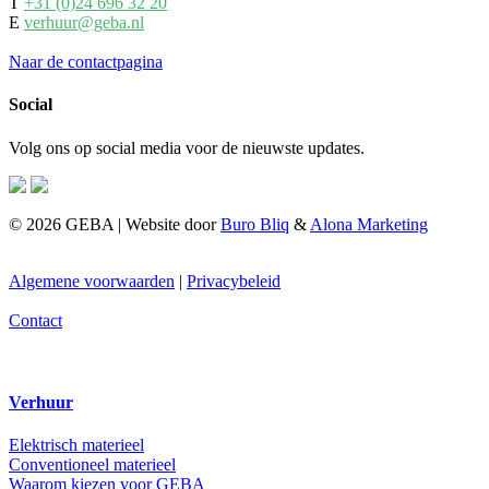
T
+31 (0)24 696 32 20
E
verhuur@geba.nl
Naar de contactpagina
Social
Volg ons op social media voor de nieuwste updates.
© 2026 GEBA | Website door
Buro Bliq
&
Alona Marketing
Algemene voorwaarden
|
Privacybeleid
Contact
Verhuur
Elektrisch materieel
Conventioneel materieel
Waarom kiezen voor GEBA