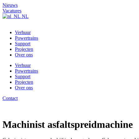
Ga
Nieuws
naar
Vacatures
de
NL
inhoud
Verhuur
Powertrains
Support
Projecten
Over ons
Verhuur
Powertrains
Support
Projecten
Over ons
Contact
Machinist asfaltspreidmachine