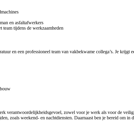
idmachines
kman en asfaltafwerkers
het team tijdens de werkzaamheden
tuur en een professioneel team van vakbekwame collega’s. Je krijgt een
enbouw
terk verantwoordelijkheidsgevoel, zowel voor je werk als voor de veili
jden, zoals weekend- en nachtdiensten. Daarnaast ben je bereid om in d