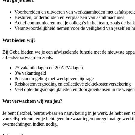
Wat ga je doen?
Voorbereiden en uitvoeren van werkzaamheden met asfaltspre
Besturen, onderhouden en verplaatsen van asfaltmachines
Actief communiceren met je collega’s in het team, zoals de bal
Verantwoordelijkheid nemen voor de veiligheid van jezelf en 
Wat bieden wij?
Bij Geba bieden we je een afwisselende functie met de nieuwste appara
arbeidsvoorwaarden zoals:
25 vakantiedagen en 20 ATV-dagen
8% vakantiegeld
Pensioenregeling met werkgeversbijdrage
Reiskostenvergoeding en collectieve ziektekostenverzekering
Veel opleidingsmogelijkheden en doorgroeikansen in de weg
Wat verwachten wij van jou?
Je bent flexibel, betrouwbaar en nauwkeurig in je werk. Je hebt een s
vanzelfsprekend, en je hebt geen bezwaar tegen onregelmatige werkti
overnachtingen indien nodig.