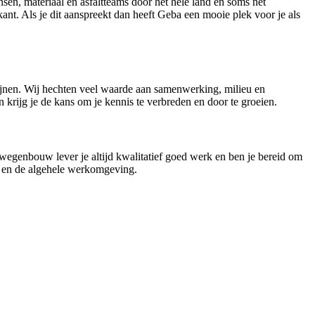
n, materiaal en asfaltteams door het hele land en soms net
nt. Als je dit aanspreekt dan heeft Geba een mooie plek voor je als
lijnen. Wij hechten veel waarde aan samenwerking, milieu en
n krijg je de kans om je kennis te verbreden en door te groeien.
wegenbouw lever je altijd kwalitatief goed werk en ben je bereid om
n en de algehele werkomgeving.