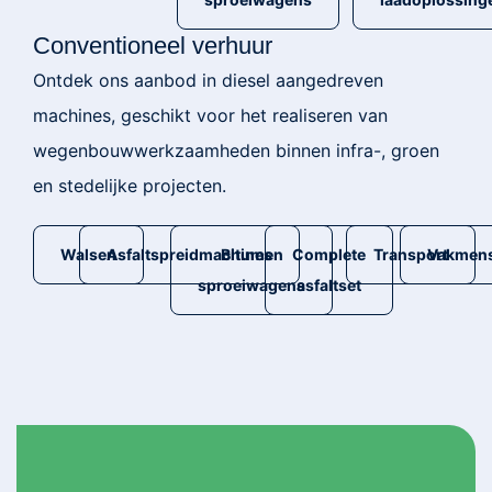
Conventioneel verhuur
Ontdek ons aanbod in diesel aangedreven
machines, geschikt voor het realiseren van
wegenbouwwerkzaamheden binnen infra-, groen
en stedelijke projecten.
Walsen
Asfaltspreidmachines
Bitumen
Complete
Transport
Vakmen
sproeiwagens
asfaltset