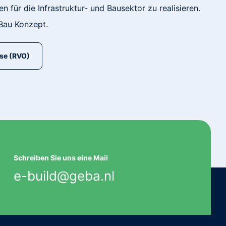
 für die Infrastruktur- und Bausektor zu realisieren.
Bau
Konzept.
se (RVO)
Schreiben Sie uns eine Mail
e-build@geba.nl