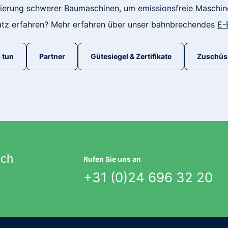
izierung schwerer Baumaschinen, um emissionsfreie Maschinen
atz erfahren?
Mehr erfahren über unser bahnbrechendes
E-
 tun
Partner
Gütesiegel & Zertifikate
Zuschüs
ich
Rufen Sie uns an
+31 (0)24 696 32 20