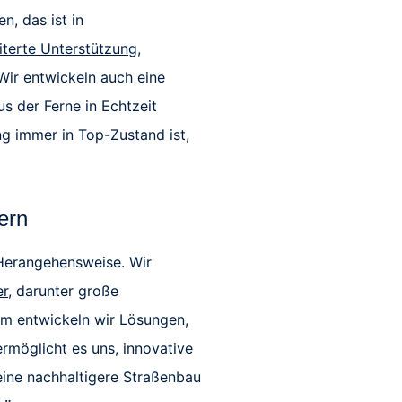
n, das ist in
iterte Unterstützung
,
Wir entwickeln auch eine
s der Ferne in Echtzeit
ng immer in Top-Zustand ist,
nern
 Herangehensweise. Wir
er
, darunter große
am entwickeln wir Lösungen,
ermöglicht es uns, innovative
eine nachhaltigere Straßenbau